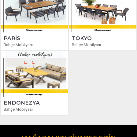
PARİS
TOKYO
Bahçe Mobilyası
Bahçe Mobilyası
ENDONEZYA
Bahçe Mobilyası