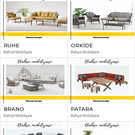
RUHE
ORKİDE
Bahçe Mobilyası
Bahçe Mobilyası
BRANO
PATARA
Bahçe Mobilyası
Bahçe Mobilyası