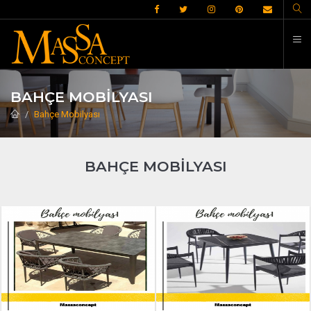
İ
BAHÇE MOBILYASI
Bahçe Mobilyası
BAHÇE MOBILYASI