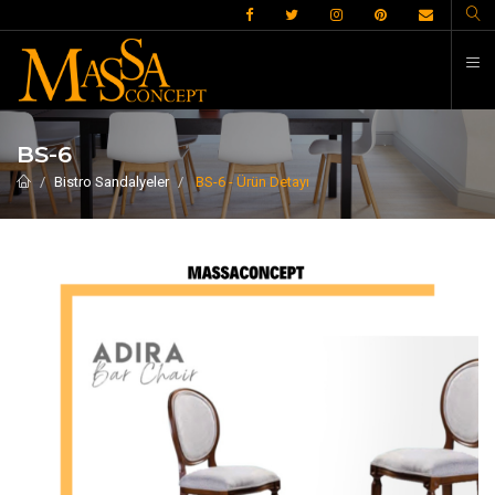
İ
BS-6
Bistro Sandalyeler
BS-6 - Ürün Detayı